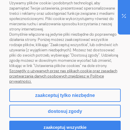
Używamy plików cookie i podobnych technologii, aby
O NAS
zapamiętać Twoje ustawienia, prezentować spersonalizowane
treści i reklamy oraz udostępniać funkcje związane z mediami
OBSŁUGA KLIENTA
społecznościowymi. Pliki cookie wykorzystujemy również do
mierzenia ruchu i analizowania sposobu korzystania z naszej
strony internetowej.
INFORMACJE
Domyślnie włączone są jedynie pliki niezbędne do poprawnego
działania strony. Poniżej możesz zaakceptować wszystkie
rodzaje plików, klikając "Zaakceptuj wszystkie", lub odmówić ich
MOJE KONTO
używania (z wyjątkiem niezbędnych). Możesz też dostosować
pliki do swoich potrzeb, wybierając "Dostosuj zgody". Udzieloną
zgodę możesz w dowolnym momencie wycofać lub zmienić,
klikając w link "Ustawienia plików cookies" na dole strony.
Szczegóły o używanych przez nas plikach cookie oraz zasadach
przetwarzania danych osobowych znajdziesz w Polityce
RZĘSY DLA CIEBIE
prywatności.
zaakceptuj tylko niezbędne
pokaż pełną wersję strony
dostosuj zgody
Sklep internetowy Shoper.pl
zaakceptuj wszystkie