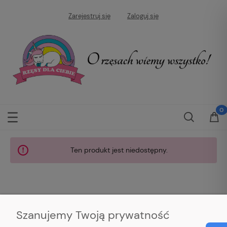
Zarejestruj się
Zaloguj się
Ten produkt jest niedostępny.
Szanujemy Twoją prywatność