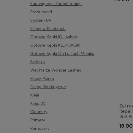
Kup więcej - Zapłać mniej !
Producenci
System UV
Rzęsy w Paletkach
Gotowe Kępki IG Lashes
Gotowe Kępki KLONOVSKI
Gotowe Kępki Oh La Lash Monika
Skórska
Wachlarze Wonder Lashes
Rzęsy Piórka
Rzęsy Bondingowe
Kleje
Kleje UV
Żel re
Repai
Cleanery
2ml P
Primery
19,00
Removery