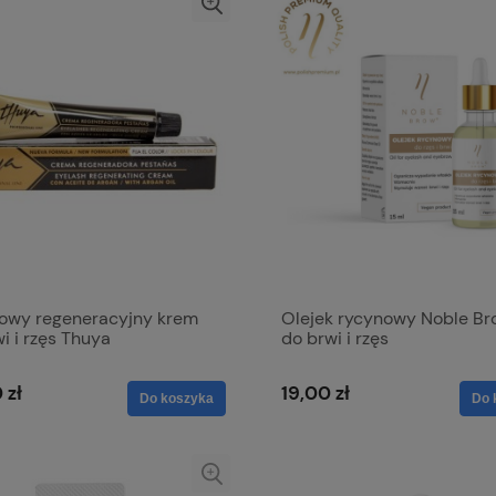
owy regeneracyjny krem
Olejek rycynowy Noble Br
i i rzęs Thuya
do brwi i rzęs
 zł
19,00 zł
Do koszyka
Do 