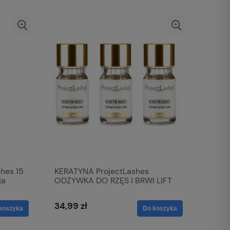
hes 15
KERATYNA ProjectLashes
ja
ODŻYWKA DO RZĘS I BRWI LIFT
34,99 zł
koszyka
Do koszyka