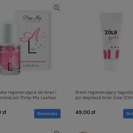
ka regenerująca do brwi i
Krem regenerujący łagodz
AminoLixir Pimp My Lashes
po depilacji brwi Zola 20m
 zł
49,00 zł
Do koszyka
Do 