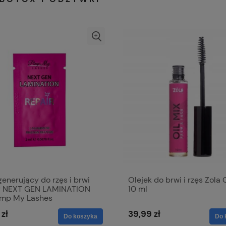
generujący do rzęs i brwi
Olejek do brwi i rzęs Zola 
r NEXT GEN LAMINATION
10 ml
imp My Lashes
 zł
39,99 zł
Do koszyka
Do 