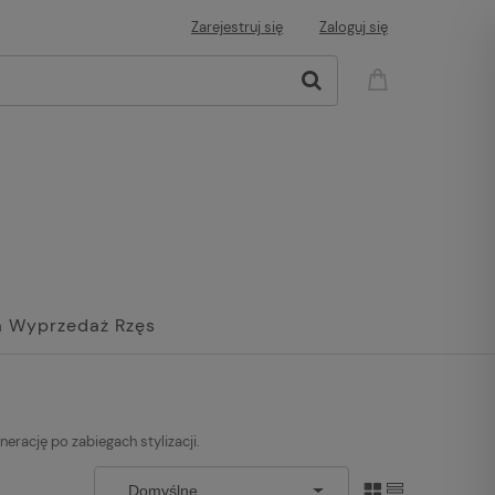
Zarejestruj się
Zaloguj się
 Wyprzedaż Rzęs
erację po zabiegach stylizacji.