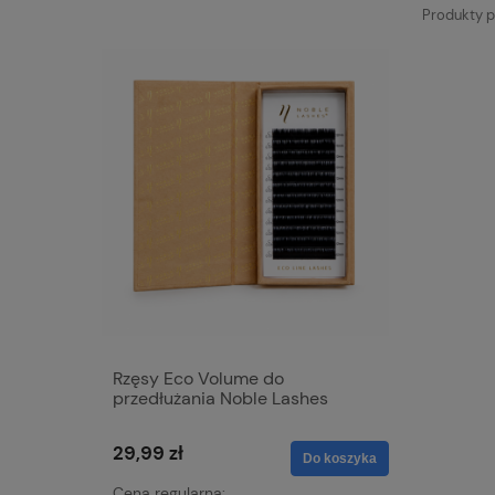
Produkty pi
Rzęsy Eco Volume do
przedłużania Noble Lashes
29,99 zł
Do koszyka
Cena regularna: