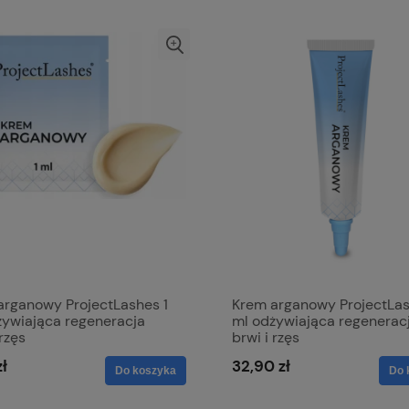
arganowy ProjectLashes 1
Krem arganowy ProjectLas
żywiająca regeneracja
ml odżywiająca regenerac
 rzęs
brwi i rzęs
zł
32,90 zł
Do koszyka
Do 