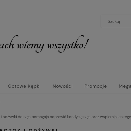
Gotowe Kępki
Nowości
Promocje
Mega
niej !
Chemia i Artykuły Gospodarcze
i
i odżywki do rzęs pomagają poprawić kondycję rzęs oraz wspierają ich regen
 BOTOX I ODŻYWKI