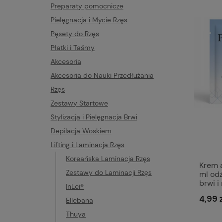
Preparaty pomocnicze
Pielęgnacja i Mycie Rzęs
Pęsety do Rzęs
Płatki i Taśmy
Akcesoria
Akcesoria do Nauki Przedłużania
Rzęs
Zestawy Startowe
Stylizacja i Pielęgnacja Brwi
Depilacja Woskiem
Lifting i Laminacja Rzęs
Koreańska Laminacja Rzęs
Krem 
Zestawy do Laminacji Rzęs
ml od
brwi i
InLei®
4,99 
Ellebana
Thuya