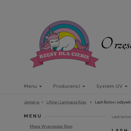
Menu
Producenci
System UV
Darmowa Wysyłka
Kup więcej - Zapłać m
Jesteś w:
»
Lifting i Laminacja Rzęs
»
Lash Botox i odżywk
MENU
Lash botox 
Mega Wyprzedaż Rzęs
LASH