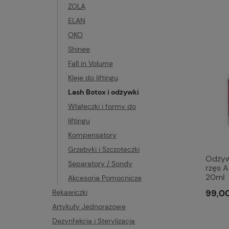
ZOLA
ELAN
OKO
Shinee
Fall in Volume
Kleje do liftingu
Lash Botox i odżywki
Włałeczki i formy do
liftingu
Kompensatory
Grzebyki i Szczoteczki
Odżyw
Separatory / Sondy
rzęs 
20ml
Akcesoria Pomocnicze
Rękawiczki
99,00
Artykuły Jednorazowe
Dezynfekcja i Sterylizacja