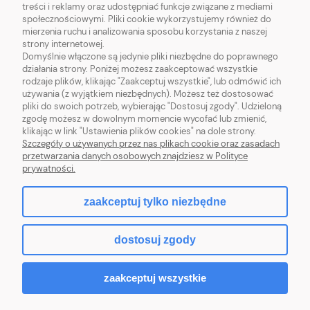
treści i reklamy oraz udostępniać funkcje związane z mediami
OBSŁUGA KLIENTA
społecznościowymi. Pliki cookie wykorzystujemy również do
mierzenia ruchu i analizowania sposobu korzystania z naszej
strony internetowej.
INFORMACJE
Domyślnie włączone są jedynie pliki niezbędne do poprawnego
działania strony. Poniżej możesz zaakceptować wszystkie
rodzaje plików, klikając "Zaakceptuj wszystkie", lub odmówić ich
MOJE KONTO
używania (z wyjątkiem niezbędnych). Możesz też dostosować
pliki do swoich potrzeb, wybierając "Dostosuj zgody". Udzieloną
zgodę możesz w dowolnym momencie wycofać lub zmienić,
klikając w link "Ustawienia plików cookies" na dole strony.
Szczegóły o używanych przez nas plikach cookie oraz zasadach
przetwarzania danych osobowych znajdziesz w Polityce
RZĘSY DLA CIEBIE
prywatności.
zaakceptuj tylko niezbędne
pokaż pełną wersję strony
dostosuj zgody
Sklep internetowy Shoper.pl
zaakceptuj wszystkie