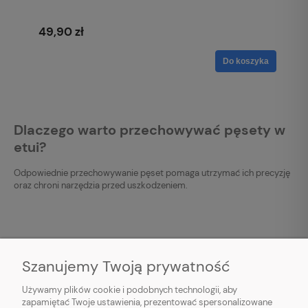
49,90 zł
Do koszyka
Dlaczego warto przechowywać pęsety w
etui?
Odpowiednie przechowywanie pęset pomaga utrzymać ich precyzję
oraz chroni narzędzia przed uszkodzeniem.
Szanujemy Twoją prywatność
Używamy plików cookie i podobnych technologii, aby
O NAS
zapamiętać Twoje ustawienia, prezentować spersonalizowane