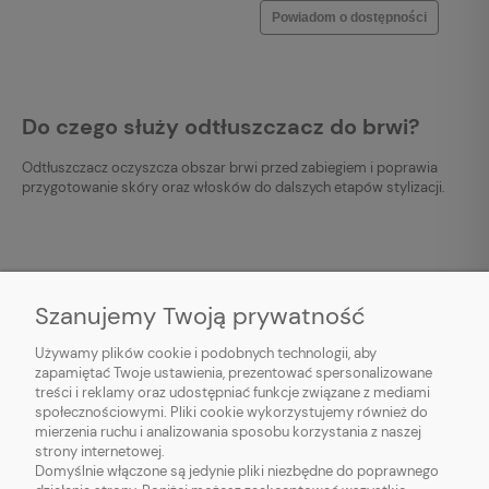
Powiadom o dostępności
Do czego służy odtłuszczacz do brwi?
Odtłuszczacz oczyszcza obszar brwi przed zabiegiem i poprawia
przygotowanie skóry oraz włosków do dalszych etapów stylizacji.
Szanujemy Twoją prywatność
Używamy plików cookie i podobnych technologii, aby
O NAS
zapamiętać Twoje ustawienia, prezentować spersonalizowane
treści i reklamy oraz udostępniać funkcje związane z mediami
OBSŁUGA KLIENTA
społecznościowymi. Pliki cookie wykorzystujemy również do
mierzenia ruchu i analizowania sposobu korzystania z naszej
strony internetowej.
INFORMACJE
Domyślnie włączone są jedynie pliki niezbędne do poprawnego