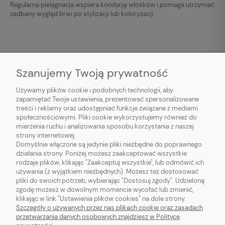
Regularna pielęgnacja wspiera kondycję włosków i pomaga utrzymać
zadbany wygląd brwi po stylizacji lub koloryzacji.
Szanujemy Twoją prywatność
Używamy plików cookie i podobnych technologii, aby
O NAS
zapamiętać Twoje ustawienia, prezentować spersonalizowane
treści i reklamy oraz udostępniać funkcje związane z mediami
OBSŁUGA KLIENTA
społecznościowymi. Pliki cookie wykorzystujemy również do
mierzenia ruchu i analizowania sposobu korzystania z naszej
strony internetowej.
INFORMACJE
Domyślnie włączone są jedynie pliki niezbędne do poprawnego
działania strony. Poniżej możesz zaakceptować wszystkie
rodzaje plików, klikając "Zaakceptuj wszystkie", lub odmówić ich
MOJE KONTO
używania (z wyjątkiem niezbędnych). Możesz też dostosować
pliki do swoich potrzeb, wybierając "Dostosuj zgody". Udzieloną
zgodę możesz w dowolnym momencie wycofać lub zmienić,
klikając w link "Ustawienia plików cookies" na dole strony.
Szczegóły o używanych przez nas plikach cookie oraz zasadach
przetwarzania danych osobowych znajdziesz w Polityce
RZĘSY DLA CIEBIE