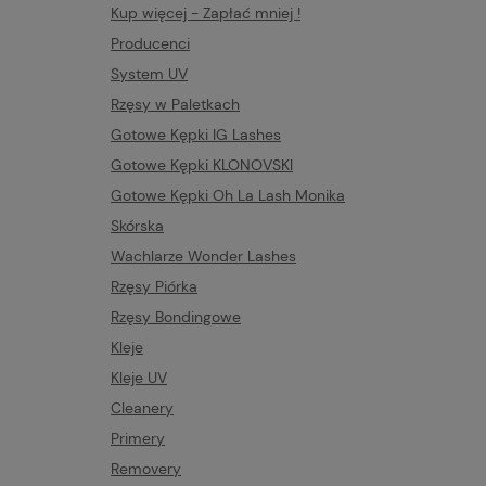
Kup więcej - Zapłać mniej !
Producenci
System UV
Rzęsy w Paletkach
Gotowe Kępki IG Lashes
Gotowe Kępki KLONOVSKI
Gotowe Kępki Oh La Lash Monika
Skórska
Wachlarze Wonder Lashes
Rzęsy Piórka
Rzęsy Bondingowe
Kleje
Kleje UV
Cleanery
Primery
Removery