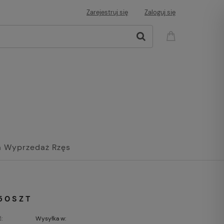
Zarejestruj się
Zaloguj się
 Wyprzedaż Rzęs
50SZT
:
Wysyłka w: