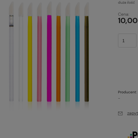
duża ilość
Cena:
10,00
Producent:
-
zapyt