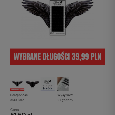
Dostępność:
Wysyłka w:
duża ilość
24 godziny
Cena:
51,50 zł