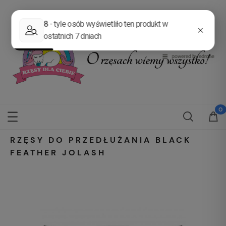
Zarejestruj się
Zaloguj się
RZĘSY DO PRZEDŁUŻANIA BLACK
FEATHER JOLASH