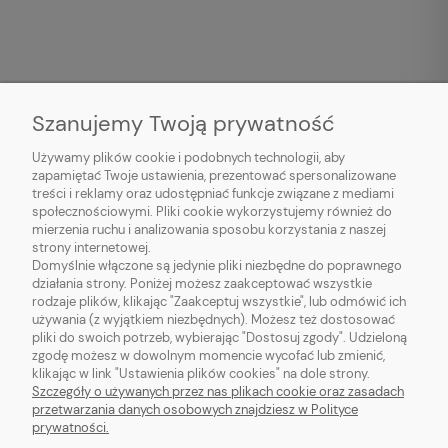
Szanujemy Twoją prywatność
Używamy plików cookie i podobnych technologii, aby
O NAS
zapamiętać Twoje ustawienia, prezentować spersonalizowane
treści i reklamy oraz udostępniać funkcje związane z mediami
OBSŁUGA KLIENTA
społecznościowymi. Pliki cookie wykorzystujemy również do
mierzenia ruchu i analizowania sposobu korzystania z naszej
strony internetowej.
INFORMACJE
Domyślnie włączone są jedynie pliki niezbędne do poprawnego
działania strony. Poniżej możesz zaakceptować wszystkie
rodzaje plików, klikając "Zaakceptuj wszystkie", lub odmówić ich
MOJE KONTO
używania (z wyjątkiem niezbędnych). Możesz też dostosować
pliki do swoich potrzeb, wybierając "Dostosuj zgody". Udzieloną
zgodę możesz w dowolnym momencie wycofać lub zmienić,
klikając w link "Ustawienia plików cookies" na dole strony.
Szczegóły o używanych przez nas plikach cookie oraz zasadach
przetwarzania danych osobowych znajdziesz w Polityce
RZĘSY DLA CIEBIE
prywatności.