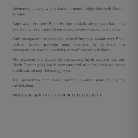
Referencyjne rzęsy w paletkach do metod objętościowych Russian
Volume.
Najnowsza seria rzęs Black Feather zrodziła się poprzez lata pracy
stylistek reprezentujących najwyższy światowy poziom w branży.
Całe zaangażowanie i czas jaki włożyliśmy w powstanie rzęs Black
Feather śmiało pozwala nam twierdzić że sprostają one
wymaganiom nawet najbardziej szczegółowym stylistkom.
Nie będziemy rozpisywać się o poszczególnych cechach rzęs serii
Black Feather, gdyż każda wytworna stylistka doskonale wie czego
oczekiwać od rzęs Referencyjnych.
Jeśli powierzysz nam swoje zaufanie, gwarantujemy, że Cię nie
zawiedziemy.
MIX (6-13mm) 6 7 8 8 9 9 9 10 10 10 11 11 12 12 13